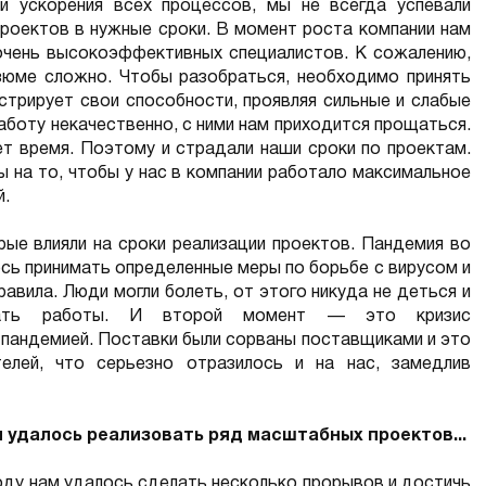
и ускорения всех процессов, мы не всегда успевали
проектов в нужные сроки. В момент роста компании нам
 очень высокоэффективных специалистов. К сожалению,
зюме сложно. Чтобы разобраться, необходимо принять
стрирует свои способности, проявляя сильные и слабые
аботу некачественно, с ними нам приходится прощаться.
ет время. Поэтому и страдали наши сроки
по проектам.
 на то, чтобы у нас в компании работало максимальное
й.
ые влияли на сроки реализации проектов. Пандемия во
сь принимать определенные меры по борьбе с вирусом и
авила. Люди могли болеть, от этого никуда не деться и
ивать работы. И второй момент — это кризис
 пандемией. Поставки были сорваны поставщиками и это
елей, что серьезно отразилось и на нас, замедлив
и удалось реализовать ряд масштабных проектов...
году нам удалось сделать несколько прорывов и достичь