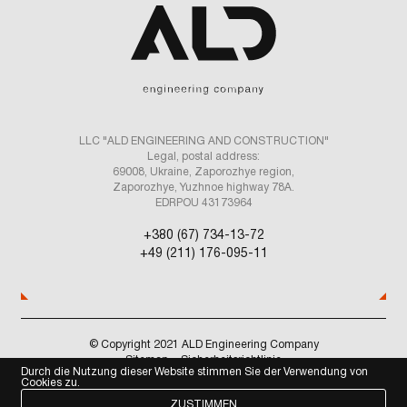
LLC "ALD ENGINEERING AND CONSTRUCTION"
Legal, postal address:
69008, Ukraine, Zaporozhye region,
Zaporozhye, Yuzhnoe highway 78A.
EDRPOU 43173964
+380 (67) 734-13-72
+49 (211) 176-095-11
© Copyright 2021 ALD Engineering Company
Sitemap
Sicherheitsrichtlinie
Durch die Nutzung dieser Website stimmen Sie der Verwendung von
Cookies zu.
WEZOM
Made by
ZUSTIMMEN