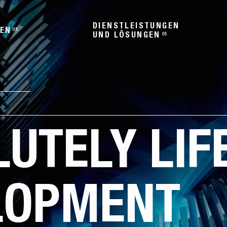
DIENSTLEISTUNGEN
EN
05
UND LÖSUNGEN
05
ALD ENGINEERING COMPANY
ABSOLUTELY LIFE
ANY
DEVELOPMENT