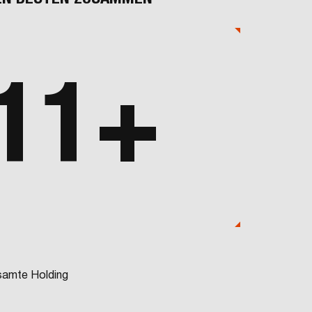
11+
esamte Holding