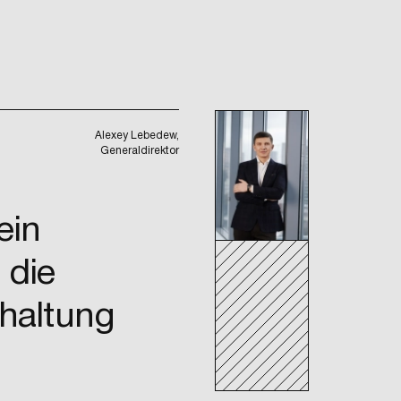
Alexey Lebedew,
Generaldirektor
ein
 die
nhaltung