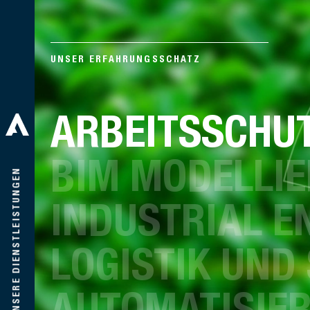
UNSER ERFAHRUNGSSCHATZ
ARBEITSSCHUT
BIM MODELLI
UNSERE DIENSTLEISTUNGEN
INDUSTRIAL E
LOGISTIK UND