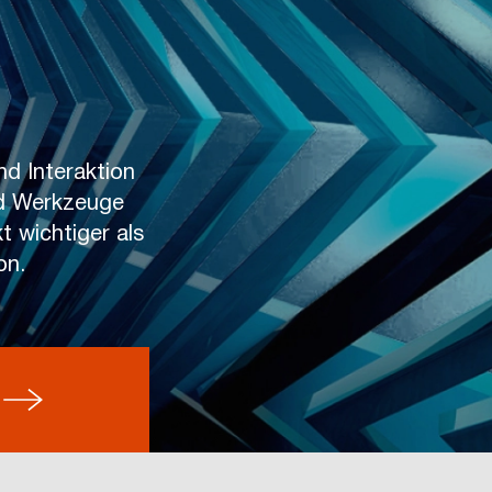
y and
 the projects,
e operating