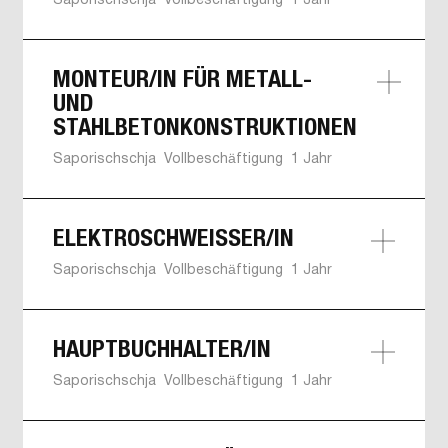
Saporischschja
Vollbeschäftigung
1 Jahr
Arbeitsbedingungen:
MONTEUR/IN FÜR METALL-
Offizielle Anstellung, offizielles Gehalt, Sozialpaket,
SICH FÜR EINE STELLE BEWERBEN
UND
Reservierung gemäß der Gesetzgebung.
STAHLBETONKONSTRUKTIONEN
Saporischschja
Vollbeschäftigung
1 Jahr
SICH FÜR EINE STELLE BEWERBEN
Arbeitsbedingungen:
ELEKTROSCHWEISSER/IN
Offizielle Anstellung, offizielles Gehalt, Sozialpaket,
Reservierung gemäß der Gesetzgebung.
Saporischschja
Vollbeschäftigung
1 Jahr
Arbeitsbedingungen:
SICH FÜR EINE STELLE BEWERBEN
HAUPTBUCHHALTER/IN
Offizielle Anstellung, offizielles Gehalt, Sozialpaket,
Reservierung gemäß der Gesetzgebung.
Saporischschja
Vollbeschäftigung
1 Jahr