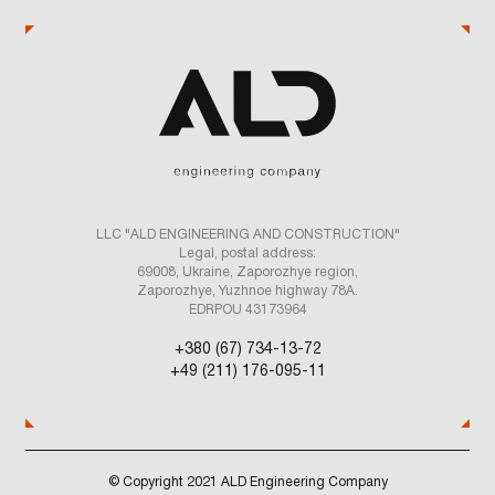
Віддалену форму роботи, що надає гнучкість
у плануванні робочого часу
Конкурентну заробітну плату та можливість
професійного розвитку
Сприятливу робочу атмосферу та дружній
колектив
Якщо ви маєте відповідну кваліфікацію
та бажаєте приєднатися до нашої команди,
надсилайте своє резюме на електронну адресу
o.gorlova@aldholding.com з темою «Інженер
технічного відділу — ваше прізвище».
LLC "ALD ENGINEERING AND CONSTRUCTION"
Ми з нетерпінням чекаємо на вашу заявку!
Legal, postal address:
69008, Ukraine, Zaporozhye region,
Zaporozhye, Yuzhnoe highway 78A.
EDRPOU 43173964
SICH FÜR EINE STELLE BEWERBEN
+380 (67) 734-13-72
+49 (211) 176-095-11
© Copyright 2021 ALD Engineering Company