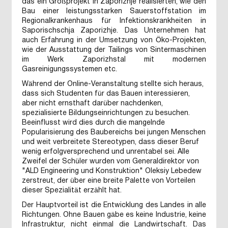
das ein Großprojekt in Zaporizhje realisierten, wie den
Bau einer leistungsstarken Sauerstoffstation im
Regionalkrankenhaus für Infektionskrankheiten in
Saporischschja Zaporizhje. Das Unternehmen hat
auch Erfahrung in der Umsetzung von Öko-Projekten,
wie der Ausstattung der Tailings von Sintermaschinen
im Werk Zaporizhstal mit modernen
Gasreinigungssystemen etc.
Während der Online-Veranstaltung stellte sich heraus,
dass sich Studenten für das Bauen interessieren,
aber nicht ernsthaft darüber nachdenken,
spezialisierte Bildungseinrichtungen zu besuchen.
Beeinflusst wird dies durch die mangelnde
Popularisierung des Baubereichs bei jungen Menschen
und weit verbreitete Stereotypen, dass dieser Beruf
wenig erfolgversprechend und unrentabel sei. Alle
Zweifel der Schüler wurden vom Generaldirektor von
"ALD Engineering und Konstruktion" Oleksiy Lebedew
zerstreut, der über eine breite Palette von Vorteilen
dieser Spezialität erzählt hat.
Der Hauptvorteil ist die Entwicklung des Landes in alle
Richtungen. Ohne Bauen gäbe es keine Industrie, keine
Infrastruktur, nicht einmal die Landwirtschaft. Das